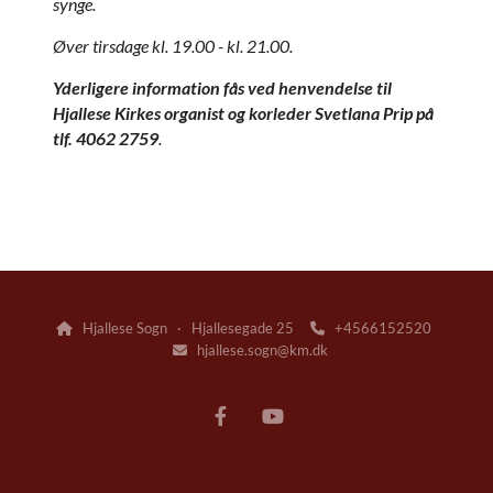
synge.
Øver tirsdage kl. 19.00 - kl. 21.00.
Yderligere information fås ved henvendelse til
Hjallese Kirkes organist og korleder Svetlana Prip på
tlf. 4062 2759
.
Hjallese Sogn · Hjallesegade 25
+4566152520


hjallese.sogn@km.dk
