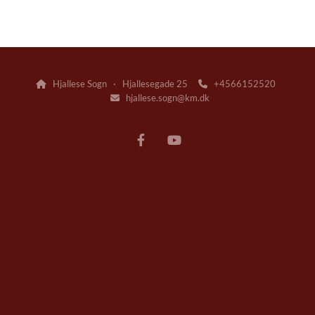
Hjallese Sogn · Hjallesegade 25
+4566152520


hjallese.sogn@km.dk
