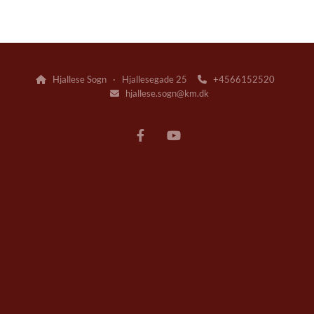
Hjallese Sogn · Hjallesegade 25
+4566152520


hjallese.sogn@km.dk
