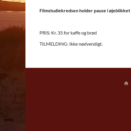
Filmstudiekredsen holder pause i øjeblikket
PRIS: Kr. 35 for kaffe og brød
TILMELDING: Ikke nødvendigt.
H
