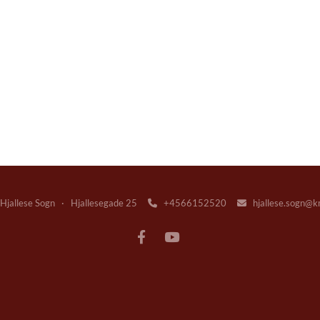
jallese Sogn · Hjallesegade 25
+4566152520
hjallese.sogn@k

