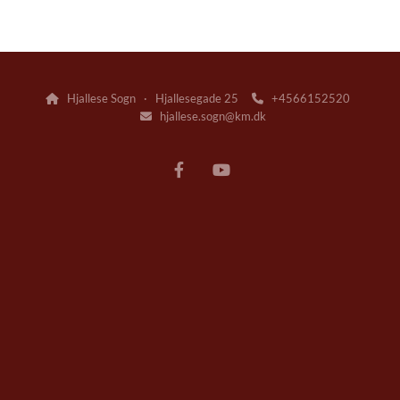
Hjallese Sogn · Hjallesegade 25
+4566152520


hjallese.sogn@km.dk
