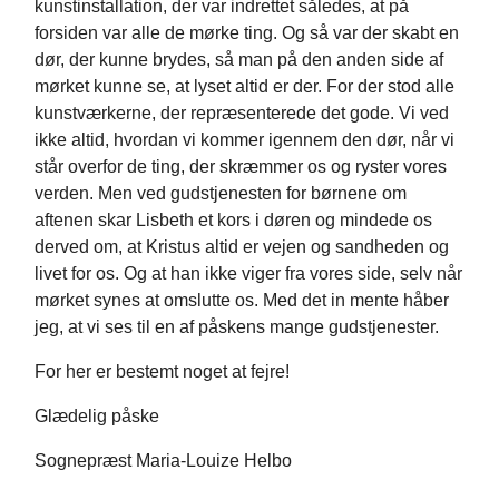
kunstinstallation, der var indrettet således, at på
forsiden var alle de mørke ting. Og så var der skabt en
dør, der kunne brydes, så man på den anden side af
mørket kunne se, at lyset altid er der. For der stod alle
kunstværkerne, der repræsenterede det gode. Vi ved
ikke altid, hvordan vi kommer igennem den dør, når vi
står overfor de ting, der skræmmer os og ryster vores
verden. Men ved gudstjenesten for børnene om
aftenen skar Lisbeth et kors i døren og mindede os
derved om, at Kristus altid er vejen og sandheden og
livet for os. Og at han ikke viger fra vores side, selv når
mørket synes at omslutte os. Med det in mente håber
jeg, at vi ses til en af påskens mange gudstjenester.
For her er bestemt noget at fejre!
Glædelig påske
Sognepræst Maria-Louize Helbo