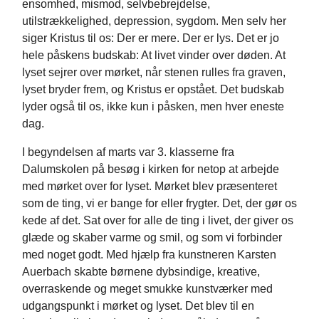
ensomhed, mismod, selvbebrejdelse,
utilstrækkelighed, depression, sygdom. Men selv her
siger Kristus til os: Der er mere. Der er lys. Det er jo
hele påskens budskab: At livet vinder over døden. At
lyset sejrer over mørket, når stenen rulles fra graven,
lyset bryder frem, og Kristus er opstået. Det budskab
lyder også til os, ikke kun i påsken, men hver eneste
dag.
I begyndelsen af marts var 3. klasserne fra
Dalumskolen på besøg i kirken for netop at arbejde
med mørket over for lyset. Mørket blev præsenteret
som de ting, vi er bange for eller frygter. Det, der gør os
kede af det. Sat over for alle de ting i livet, der giver os
glæde og skaber varme og smil, og som vi forbinder
med noget godt. Med hjælp fra kunstneren Karsten
Auerbach skabte børnene dybsindige, kreative,
overraskende og meget smukke kunstværker med
udgangspunkt i mørket og lyset. Det blev til en