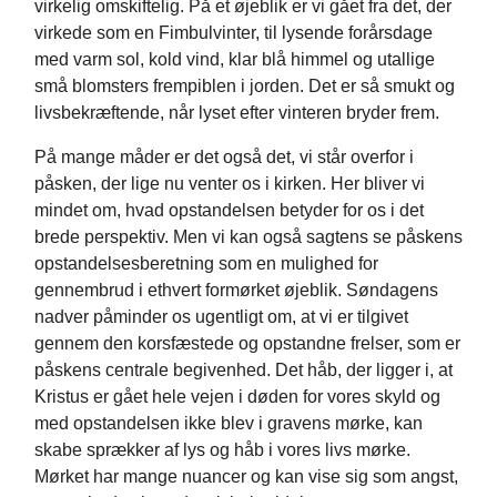
virkelig omskiftelig. På et øjeblik er vi gået fra det, der
virkede som en Fimbulvinter, til lysende forårsdage
med varm sol, kold vind, klar blå himmel og utallige
små blomsters frempiblen i jorden. Det er så smukt og
livsbekræftende, når lyset efter vinteren bryder frem.
På mange måder er det også det, vi står overfor i
påsken, der lige nu venter os i kirken. Her bliver vi
mindet om, hvad opstandelsen betyder for os i det
brede perspektiv. Men vi kan også sagtens se påskens
opstandelsesberetning som en mulighed for
gennembrud i ethvert formørket øjeblik. Søndagens
nadver påminder os ugentligt om, at vi er tilgivet
gennem den korsfæstede og opstandne frelser, som er
påskens centrale begivenhed. Det håb, der ligger i, at
Kristus er gået hele vejen i døden for vores skyld og
med opstandelsen ikke blev i gravens mørke, kan
skabe sprækker af lys og håb i vores livs mørke.
Mørket har mange nuancer og kan vise sig som angst,