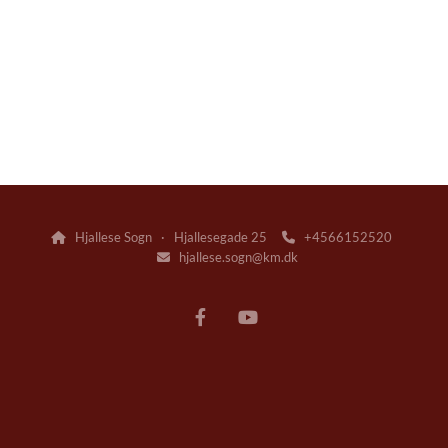
Hjallese Sogn · Hjallesegade 25
+4566152520


hjallese.sogn@km.dk
