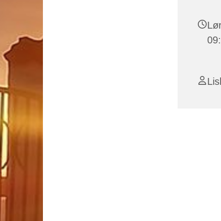
Lør
09
Li