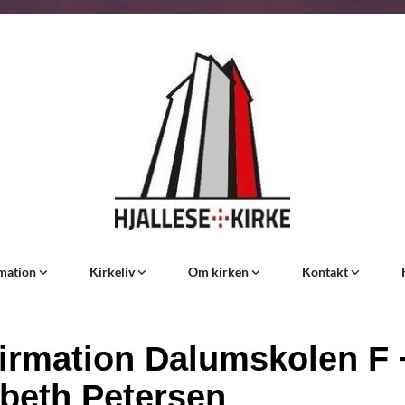
rmation
Kirkeliv
Om kirken
Kontakt
irmation Dalumskolen F 
sbeth Petersen