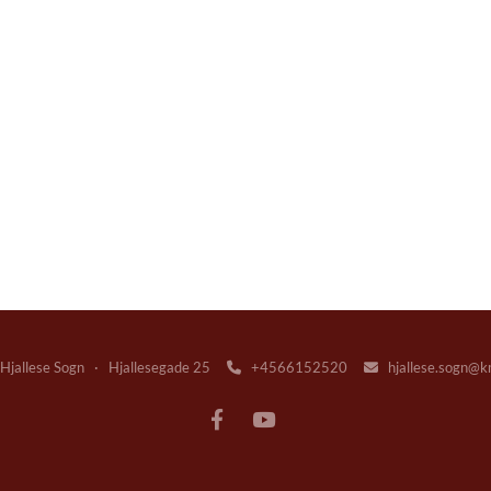
jallese Sogn · Hjallesegade 25
+4566152520
hjallese.sogn@k

