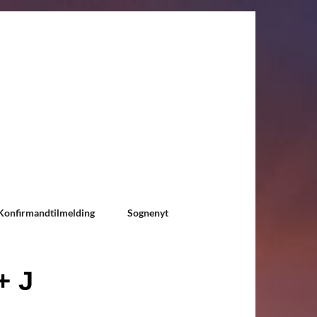
Konfirmandtilmelding
Sognenyt
+ J