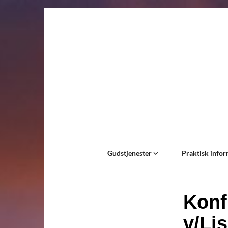
Gudstjenester
Praktisk info
Konf
v/Li