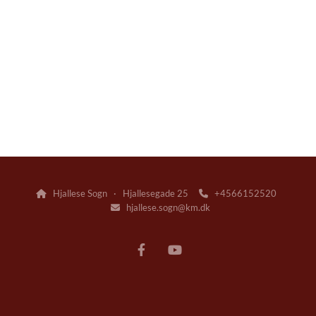
Hjallese Sogn · Hjallesegade 25
+4566152520


hjallese.sogn@km.dk
