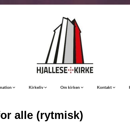
rmation
Kirkeliv
Om kirken
Kontakt
or alle (rytmisk)