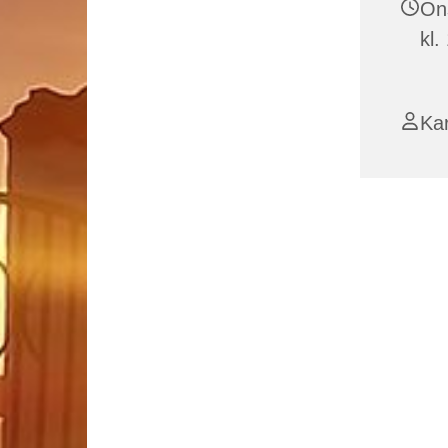
On
kl.
Kar