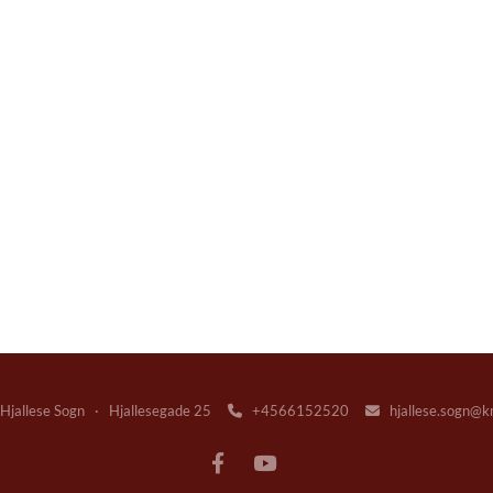
jallese Sogn · Hjallesegade 25
+4566152520
hjallese.sogn@k

