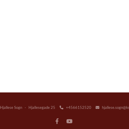
jallese Sogn · Hjallesegade 25
+4566152520
hjallese.sogn@k

