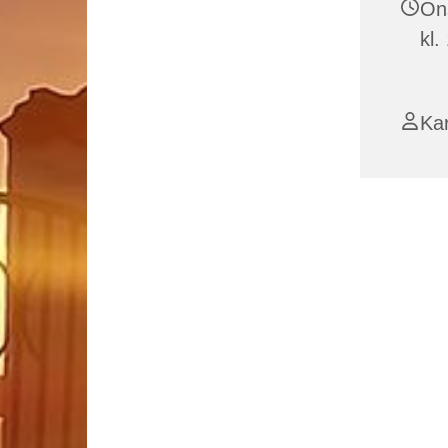
On
kl.
Kar