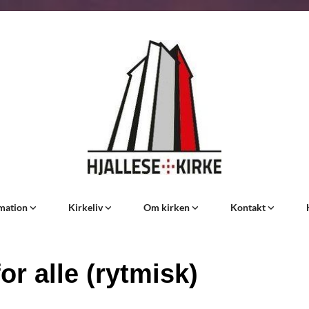
rmation
Kirkeliv
Om kirken
Kontakt
or alle (rytmisk)