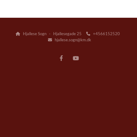
Hjallese Sogn · Hjallesegade 25
+4566152520


hjallese.sogn@km.dk
