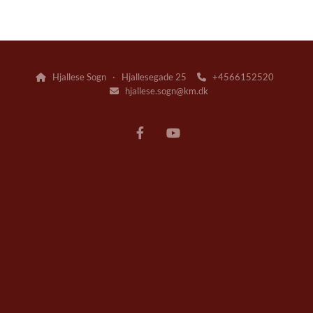
Hjallese Sogn · Hjallesegade 25
+4566152520


hjallese.sogn@km.dk
