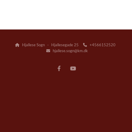
Hjallese Sogn · Hjallesegade 25
+4566152520


hjallese.sogn@km.dk
