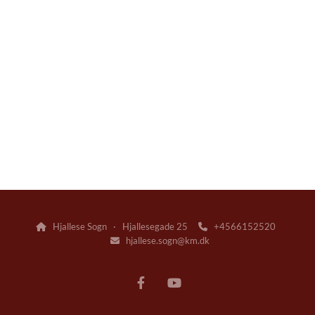
Hjallese Sogn · Hjallesegade 25
+4566152520


hjallese.sogn@km.dk
