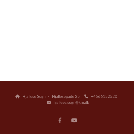
Hjallese Sogn · Hjallesegade 25
+4566152520


hjallese.sogn@km.dk
