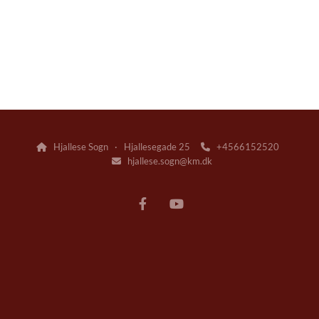
Hjallese Sogn · Hjallesegade 25
+4566152520


hjallese.sogn@km.dk
