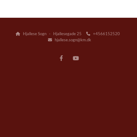
Hjallese Sogn · Hjallesegade 25
+4566152520


hjallese.sogn@km.dk
