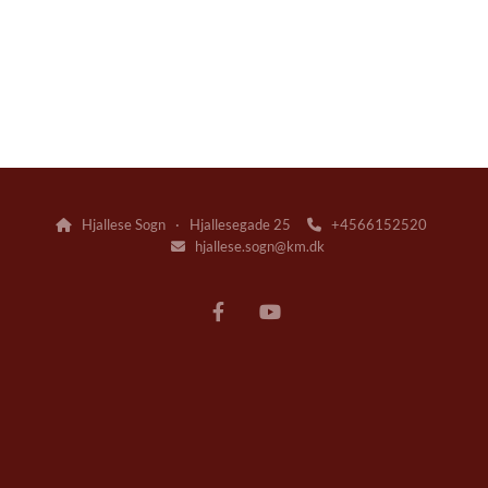
Hjallese Sogn · Hjallesegade 25
+4566152520


hjallese.sogn@km.dk
