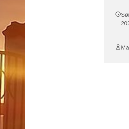
Sø
202
Ma