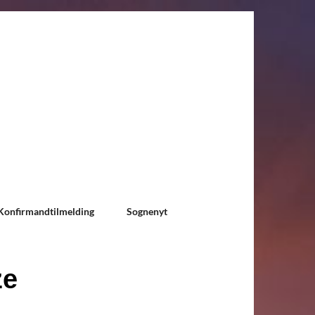
Konfirmandtilmelding
Sognenyt
ze