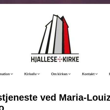
rmation
Kirkeliv
Om kirken
Kontakt
tjeneste ved Maria-Loui
o