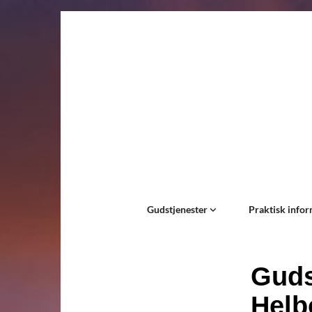
Gudstjenester
Praktisk info
Guds
Helb