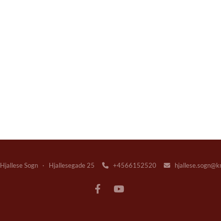
jallese Sogn · Hjallesegade 25
+4566152520
hjallese.sogn@k

