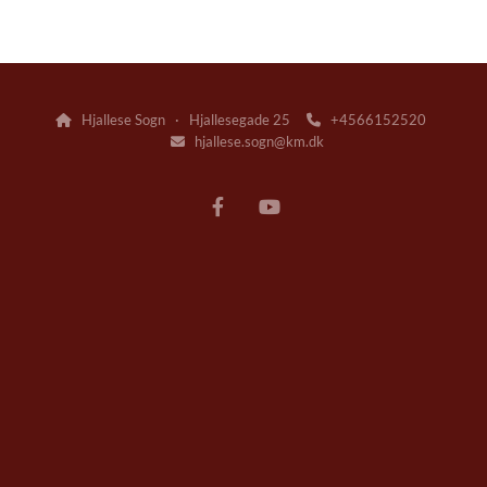
Hjallese Sogn · Hjallesegade 25
+4566152520


hjallese.sogn@km.dk
