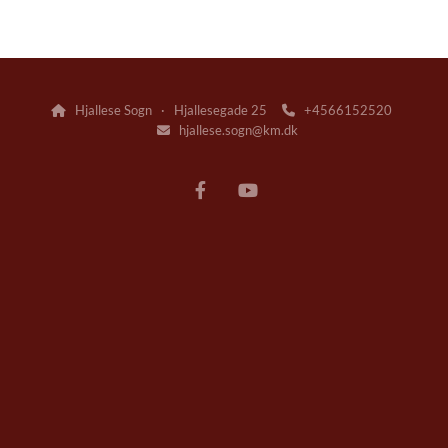
Hjallese Sogn · Hjallesegade 25
+4566152520


hjallese.sogn@km.dk
