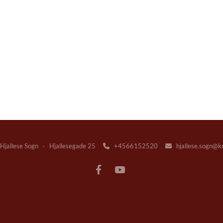
jallese Sogn · Hjallesegade 25
+4566152520
hjallese.sogn@k

