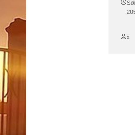
Sø
205
x