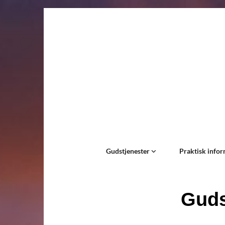
Gudstjenester
Praktisk info
Guds