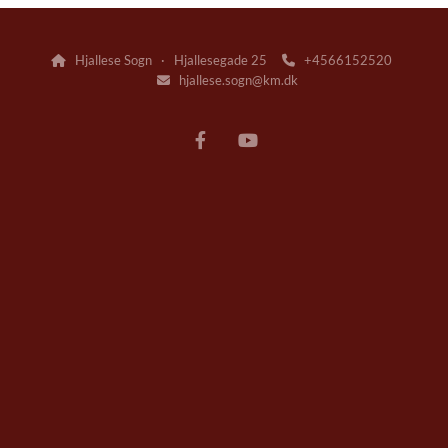
Hjallese Sogn · Hjallesegade 25
+4566152520


hjallese.sogn@km.dk
