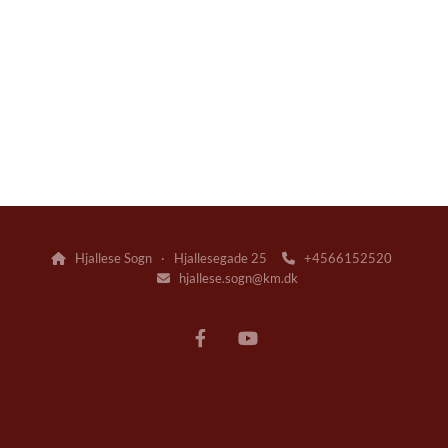
Hjallese Sogn · Hjallesegade 25
+4566152520


hjallese.sogn@km.dk
