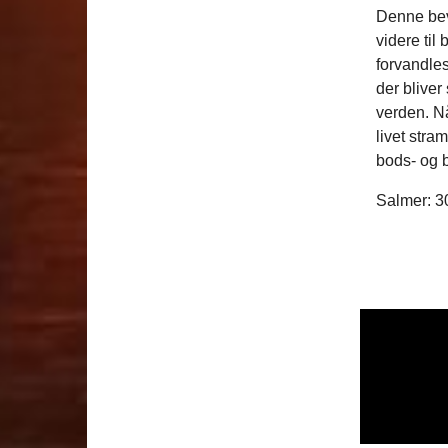
Denne bevæ
videre til
forvandles
der bliver
verden. Nå
livet stra
bods- og
Salmer: 30