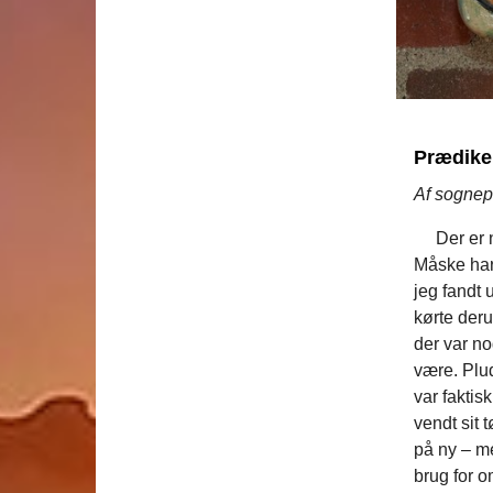
Prædiken
Af sognep
Der er nog
Måske har 
jeg fandt 
kørte deru
der var no
være. Plud
var faktis
vendt sit 
på ny – me
brug for 