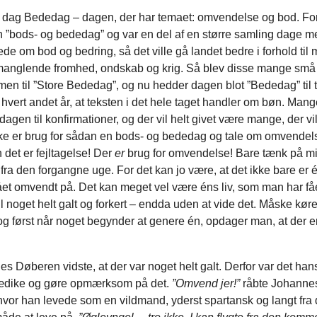
dag Bededag – dagen, der har temaet: omvendelse og bod. For 
 ”bods- og bededag” og var en del af en større samling dage
bede om bod og bedring, så det ville gå landet bedre i forhold til
anglende fromhed, ondskab og krig. Så blev disse mange små
en til ”Store Bededag”, og nu hedder dagen blot ”Bededag” til tr
 hvert andet år, at teksten i det hele taget handler om bøn. Mang
agen til konfirmationer, og der vil helt givet være mange, der vi
kke er brug for sådan en bods- og bededag og tale om omvendels
det er fejltagelse! Der
er
brug for omvendelse! Bare tænk på m
fra den forgangne uge. For det kan jo være, at det ikke bare er é
ået omvendt på. Det kan meget vel være éns liv, som man har få
l noget helt galt og forkert – endda uden at vide det. Måske kører
g først når noget begynder at genere én, opdager man, at der e
øberen vidste, at der var noget helt galt. Derfor var det hans
prædike og gøre opmærksom på det.
”Omvend jer!”
råbte Johannes
hvor han levede som en vildmand, yderst spartansk og langt fra