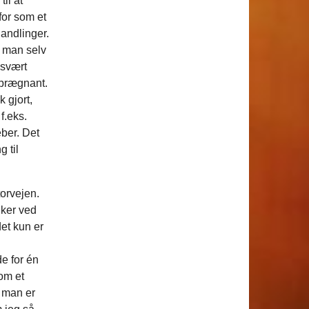
il at
mfor som et
handlinger.
t man selv
 svært
 prægnant.
 gjort,
f.eks.
eber. Det
 til
orvejen.
ker ved
det kun er
de for én
om et
s man er