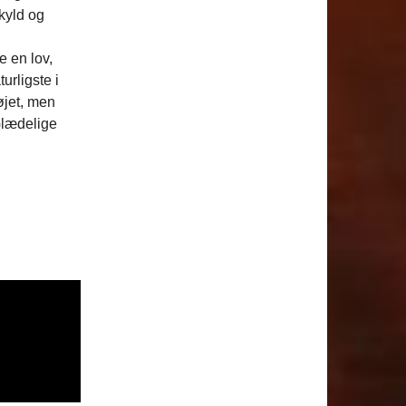
kyld og
e en lov,
urligste i
tøjet, men
Glædelige