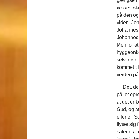
gængse må
vrede!”
skr
på den og 
viden. Jo
Johannes D
Johannes 
Men for at
hyggeonke
selv, neto
kommet ti
verden på
Dét, der 
på, et op
at det en
Gud, og at
eller ej. 
flyttet si
således tæ