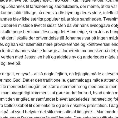
de at leve på.
”Øgleyngel… tro ikke, I kan flygte fra den kom
eg Johannes til farisæere og saddukæere, der mente, at de var he
kunne falde tilbage på deres ædle byrd og deres store, intellekt
hannes blev ikke særligt populær på at sige sandheden. Tværti
øberen mistede livet til sidst. Men da var hans livsopgave opfyl
skulle pege hen imod Jesus og det Himmerige, som Jesus brin
 nå dertil skulle der omvendelse til! Johannes var på ingen må
l, og han var nærmest mere provokerende og kontroversiel en
p fordi Johannes skulle forsøge at forberede mennesker på dét,
l verden med Jesus: en helt og aldeles ny og anderledes måde 
 og leve på.
er galt, er
synd
– altså nogle fejltrin, en fejlagtig måde at leve
rør mod Gud. Det er den traditionelle, gammeldags måde at tænk
kelte menneske indgår i en større sammenhæng med andre men
 man uvægerligt kommer til at gøre andre fortræd, hvad enten m
Som tiden er gået, er samfundet blevet anderledes indrettet, og fo
g fra fællesskabet til den enkelte og den enkeltes præstation. I dag
t på, at synd betyder det stik modsatte af tidligere – Man møder 