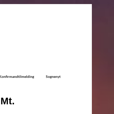
Konfirmandtilmelding
Sognenyt
 Mt.