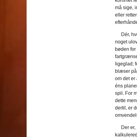
kommet fej
må sige, 
eller rett
efterhånde
Dér, hvor
noget ulovl
bøden for 
fartgrænse
ligeglad; 
blæser på
om det er a
éns planer
spil. For 
dette menn
dertil, er
omvendel
Der er, ud
kalkulered