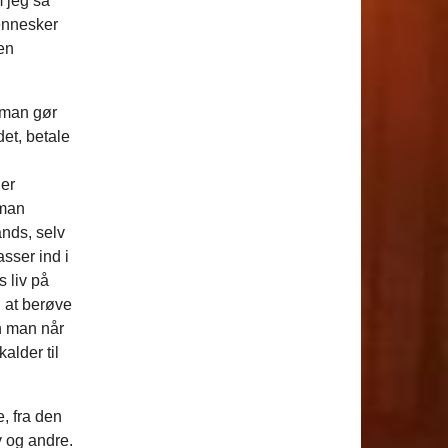
m jeg så
ennesker
en
 man gør
det, betale
 er
 man
nds, selv
asser ind i
 liv på
 at berøve
en man når
alder til
, fra den
v og andre.