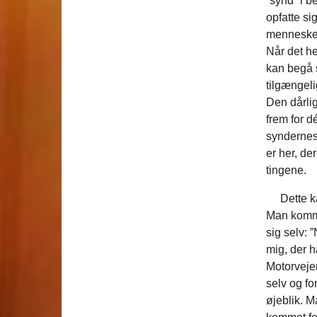
”synd” i b
opfatte sig
menneske, 
Når det he
kan begå 
tilgængeli
Den dårlig
frem for d
syndernes 
er her, de
tingene.
Dette kan
Man komme
sig selv: ”
mig, der h
Motorvejen
selv og fo
øjeblik. M