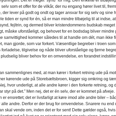
etydningen: Det er meget ”synd” for mig. Den enkelte er tilbøjelig t
 selv som et offer for de vilkår, der nu engang hører livet til, fre
der lever på godt og ondt og tager ansvar for sig selv og sine 
le tiden er synd for én, så er man mindre tilbøjelig til at indse, a
synd, fejltrin, og dermed bliver kristendommens budskab meget
gt, måske uforståeligt, og behovet for en bodsdag bliver mindre
e samvittighed kommer således til at handle om dét, man ikke fik
ét, man gjorde, som var forkert. Væsentlige begreber i troen som 
forladelse, tilgivelse og nåde bliver uforståelige og fjerne begr
r pludselig bliver behov for en omvendelse, en forandret indstilling
 sammenlignes med, at man kører i forkert retning ude på mot
r kørende ude på Storebæltsbroen, kigger sig omkring og tæn
Nej, hvor underligt, at alle andre kører i den forkerte retning, og 
ar styr på det.” Men nej, det er én selv, der er kommet på afveje.
 er ensrettet; det er livsfarligt at køre imod alle andre biler – bå
r alle andre. Derfor er der brug for omvendelse. Snarere nu end 
an skal vende om, inden det er for sent! Dette gælder også, hvi