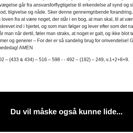
gelse går fra ansvarsforflygtigelse til erkendelse af synd og s
 bod, tilgivelse og nåde. Sker denne gennemgribende forandring,
 loven fra at være noget, der står i en bog, at man skal, til at vær
 skrevet ind i hjertet, og som man følger og lever efter som det nat
r man når dertil, føler man straks, at noget er galt, og ikke blot 
mmer og generer – For der
er
så sandelig brug for omvendelse! 
 bededag! AMEN
2 – (433 & 434) – 516 – 598 - - 492 – (192) – 249, v.1+2+8+9.
Du vil måske også kunne lide...