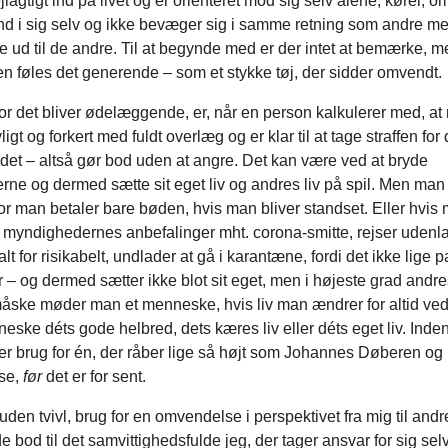
lagtigt ind på livet og er orienteret mod sig selv alene, kører, o
ind i sig selv og ikke bevæger sig i samme retning som andre m
ere ud til de andre. Til at begynde med er der intet at bemærke, m
n føles det generende – som et stykke tøj, der sidder omvendt.
 det bliver ødelæggende, er, når en person kalkulerer med, at
igt og forkert med fuldt overlæg og er klar til at tage straffen for 
det – altså gør bod uden at angre. Det kan være ved at bryde
rne og dermed sætte sit eget liv og andres liv på spil. Men man
for man betaler bare bøden, hvis man bliver standset. Eller hvis
 myndighedernes anbefalinger mht. corona-smitte, rejser udenla
lt for risikabelt, undlader at gå i karantæne, fordi det ikke lige p
 – og dermed sætter ikke blot sit eget, men i højeste grad andres
måske møder man et menneske, hvis liv man ændrer for altid ved
eske déts gode helbred, dets kæres liv eller déts eget liv. Ind
 der brug for én, der råber lige så højt som Johannes Døberen og k
se,
før
det er for sent.
en tvivl, brug for en omvendelse i perspektivet fra mig til andre
e bod til det samvittighedsfulde jeg, der tager ansvar for sig sel