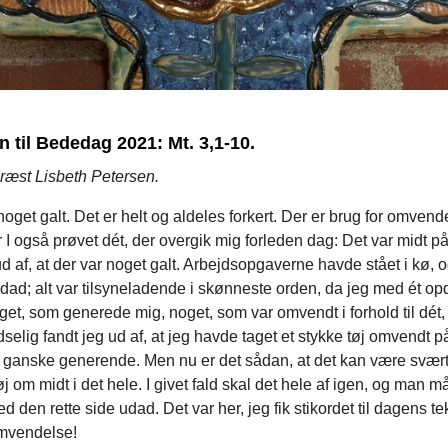
 til Bededag 2021: Mt. 3,1-10.
ræst Lisbeth Petersen.
et galt. Det er helt og aldeles forkert. Der er brug for omvend
I også prøvet dét, der overgik mig forleden dag: Det var midt p
ud af, at der var noget galt. Arbejdsopgaverne havde stået i kø, 
dad; alt var tilsyneladende i skønneste orden, da jeg med ét op
get, som generede mig, noget, som var omvendt i forhold til dét, 
selig fandt jeg ud af, at jeg havde taget et stykke tøj omvendt p
k ganske generende. Men nu er det sådan, at det kan være svært 
tøj om midt i det hele. I givet fald skal det hele af igen, og man m
d den rette side udad. Det var her, jeg fik stikordet til dagens te
omvendelse!