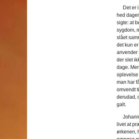
Det er i 
hed dagen
sigte: at 
sygdom, m
slået samm
det kun er
anvender d
der slet i
dage. Men 
oplevelse 
man har f
omvendt ti
derudad, o
galt.
Johannes D
livet at 
ørkenen, 