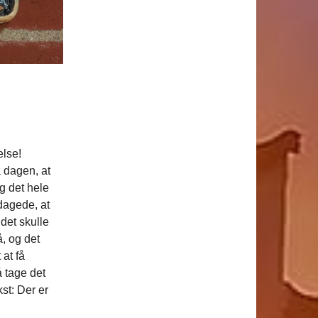
else!
å dagen, at
og det hele
dagede, at
det skulle
å, og det
at få
å tage det
kst: Der er