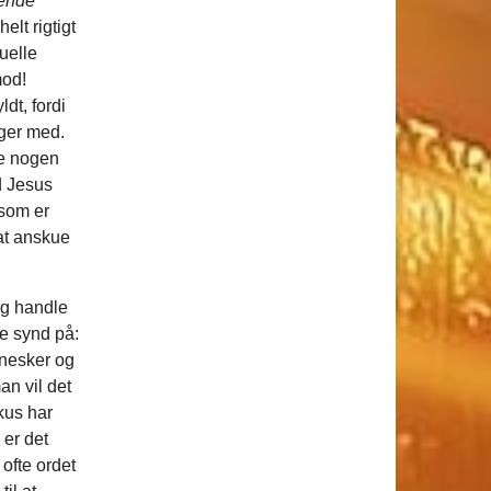
mende
lt rigtigt
uelle
mod!
dt, fordi
ger med.
de nogen
d Jesus
 som er
at anskue
 og handle
e synd på:
nesker og
an vil det
kus har
 er det
ofte ordet