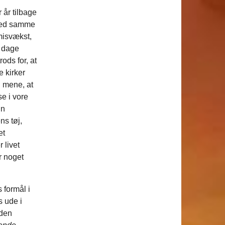
år tilbage
 med samme
 misvækst,
 dage
ods for, at
e kirker
l mene, at
e i vore
in
ns tøj,
et
 livet
r noget
 formål i
 ude i
 den