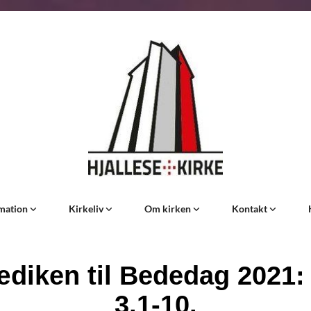
rmation
Kirkeliv
Om kirken
Kontakt
diken til Bededag 2021:
3,1-10.