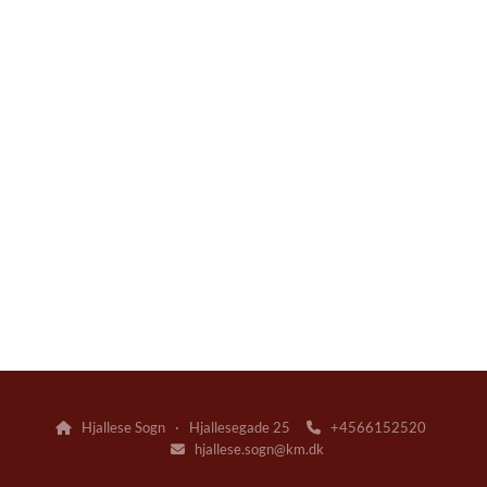
Hjallese Sogn · Hjallesegade 25
+4566152520


hjallese.sogn@km.dk
