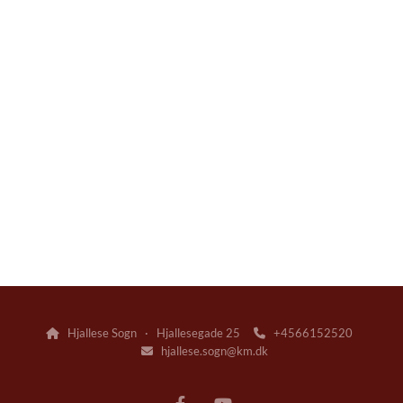
Hjallese Sogn · Hjallesegade 25
+4566152520


hjallese.sogn@km.dk
