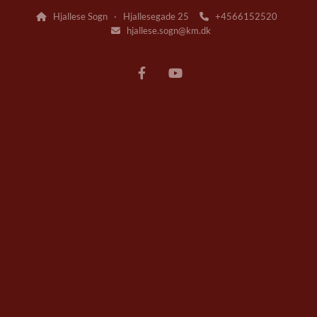
Hjallese Sogn · Hjallesegade 25
+4566152520


hjallese.sogn@km.dk
