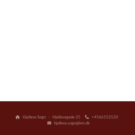
Hjallese Sogn · Hjallesegade 25
+4566152520


hjallese.sogn@km.dk
