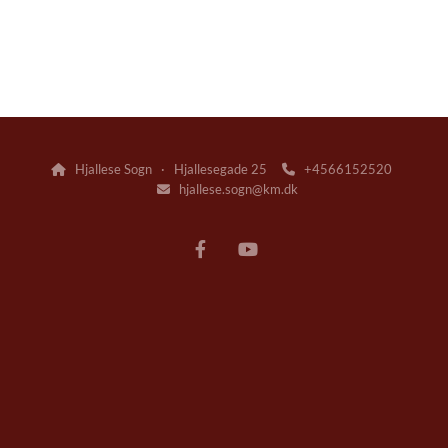
Hjallese Sogn · Hjallesegade 25
+4566152520


hjallese.sogn@km.dk
